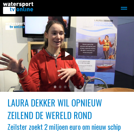
Zeilen
Motorboot-sloep
Adverteren
Redactie
Home
Contact
Bellen
Zoeken
●
●
●
●
●
●
LAURA DEKKER WIL OPNIEUW
ZEILEND DE WERELD ROND
Zeilster zoekt 2 miljoen euro om nieuw schip