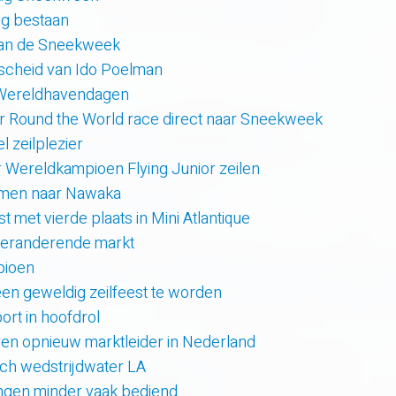
rig bestaan
van de Sneekweek
scheid van Ido Poelman
 Wereldhavendagen
r Round the World race direct naar Sneekweek
 zeilplezier
r Wereldkampioen Flying Junior zeilen
amen naar Nawaka
t met vierde plaats in Mini Atlantique
 veranderende markt
pioen
en geweldig zeilfeest te worden
rt in hoofdrol
en opnieuw marktleider in Nederland
sch wedstrijdwater LA
lingen minder vaak bediend