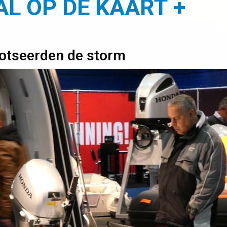
L OP DE KAART +
rotseerden de storm