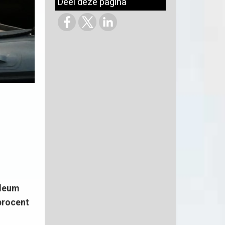
Deel deze pagina
ileum
procent