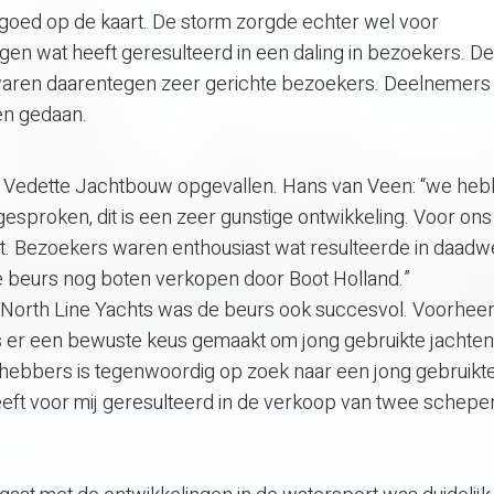
 goed op de kaart. De storm zorgde echter wel voor
n wat heeft geresulteerd in een daling in bezoekers. D
 waren daarentegen zeer gerichte bezoekers. Deelnemer
en gedaan.
ook Vedette Jachtbouw opgevallen. Hans van Veen: “we he
proken, dit is een zeer gunstige ontwikkeling. Voor ons 
 Bezoekers waren enthousiast wat resulteerde in daadwe
e beurs nog boten verkopen door Boot Holland.”
- North Line Yachts was de beurs ook succesvol. Voorheen
s er een bewuste keus gemaakt om jong gebruikte jachte
fhebbers is tegenwoordig op zoek naar een jong gebruikte
heeft voor mij geresulteerd in de verkoop van twee schepen