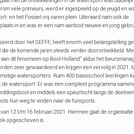
gaat met de ontwikkelingen in de watersport was duidelijk
erom vele primeurs, werd er ingespeeld op de jeugd en w
rt- en het Fossiel vrij varen plein. Uiteraard nam ook de
laats in en was er een ruim aanbod nieuwe en jong gebru
iseerd door het SEFFF, heeft enorm veel belangstelling ge
rend die de komende jaren steeds verder doorontwikkeld. Me
en aan dit fenomeen op Boot Holland” aldus het beursmana
werden zeer gewaardeerd en krijgen een vervolg in 2021. 
omstige watersporters. Ruim 400 basisschool leerlingen
et de watersport. Er was een compleet programma samen
reddingsboot en middels een speurtocht langs de deelne
ots hun weg te vinden naar de funsports.
s van 12 t/m 16 februari 2021. Hiermee gaat de organisatie
week opgeschoven is.