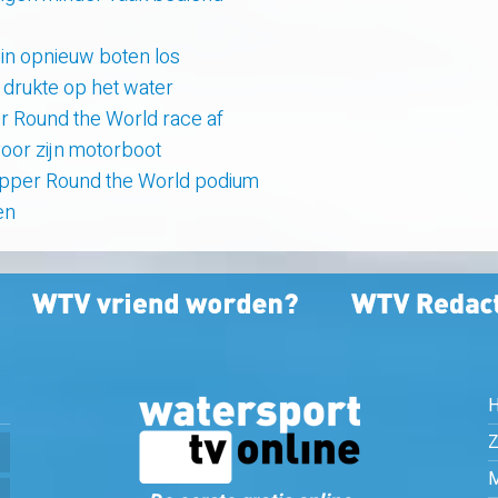
uin opnieuw boten los
e drukte op het water
er Round the World race af
oor zijn motorboot
lipper Round the World podium
en
Z