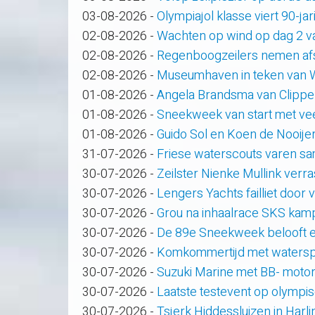
03-08-2026
-
Olympiajol klasse viert 90-ja
02-08-2026
-
Wachten op wind op dag 2 
02-08-2026
-
Regenboogzeilers nemen af
02-08-2026
-
Museumhaven in teken van
01-08-2026
-
Angela Brandsma van Clippe
01-08-2026
-
Sneekweek van start met veel
01-08-2026
-
Guido Sol en Koen de Nooije
31-07-2026
-
Friese waterscouts varen s
30-07-2026
-
Zeilster Nienke Mullink verras
30-07-2026
-
Lengers Yachts failliet door
30-07-2026
-
Grou na inhaalrace SKS kam
30-07-2026
-
De 89e Sneekweek belooft e
30-07-2026
-
Komkommertijd met waterspo
30-07-2026
-
Suzuki Marine met BB- motor
30-07-2026
-
Laatste testevent op olympi
30-07-2026
-
Tsjerk Hiddessluizen in Har