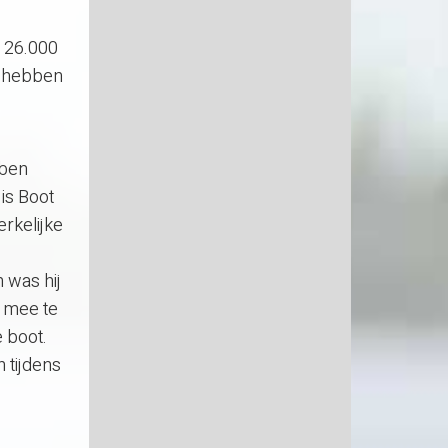
e 26.000
s hebben
bben
is Boot
rkelijke
 was hij
n mee te
 boot.
 tijdens