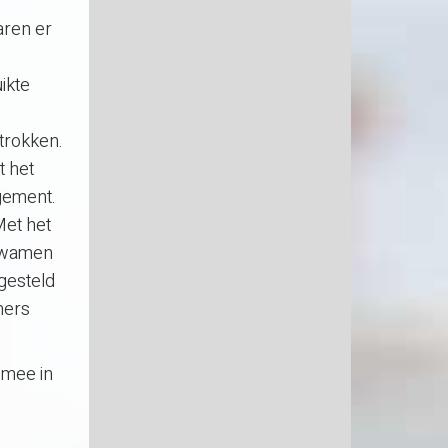
aren er
ikte
trokken.
t het
gement.
Met het
 kwamen
gesteld
mers
 mee in