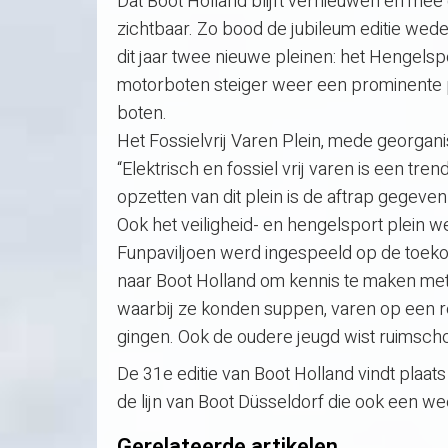
Dat Boot Holland blijft vernieuwen en mee 
zichtbaar. Zo bood de jubileum editie wed
dit jaar twee nieuwe pleinen: het Hengelspo
motorboten steiger weer een prominente p
boten.
Het Fossielvrij Varen Plein, mede georgan
“Elektrisch en fossiel vrij varen is een t
opzetten van dit plein is de aftrap gegev
Ook het veiligheid- en hengelsport plein 
Funpaviljoen werd ingespeeld op de toek
naar Boot Holland om kennis te maken m
waarbij ze konden suppen, varen op een 
gingen. Ook de oudere jeugd wist ruimscho
De 31e editie van Boot Holland vindt plaat
de lijn van Boot Düsseldorf die ook een 
Gerelateerde artikelen