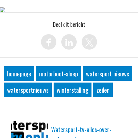
Deel dit bericht
homepage
motorboot-sloep
watersport nieuws
watersportnieuws
winterstalling
zeilen
Watersport-tv-alles-over-