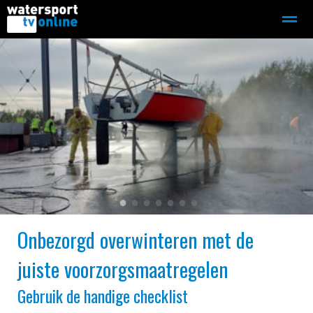
Zeilen
Motorboot-sloep
Adverteren
Redactie
Home
Contact
Bellen
Zoeken
●
●
●
●
●
●
●
Onbezorgd overwinteren met de
juiste voorzorgsmaatregelen
Gebruik de handige checklist