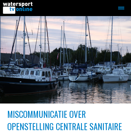
Zeilen
Motorboot-sloep
Adverteren
Redactie
Home
Contact
Bellen
Zoeken
MISCOMMUNICATIE OVER
OPENSTELLING CENTRALE SANITAIRE