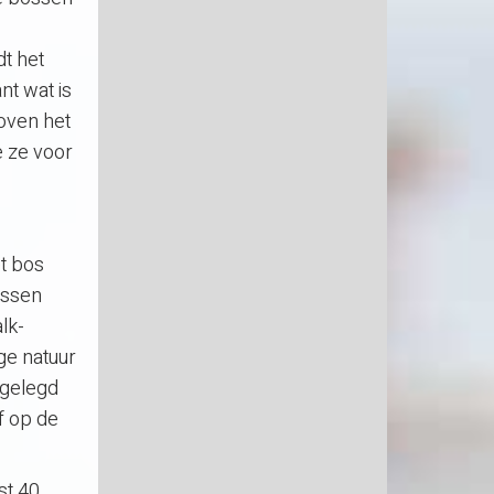
t het
nt wat is
boven het
e ze voor
t bos
issen
lk-
ge natuur
ngelegd
f op de
st 40