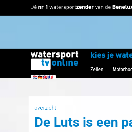
overzicht
De Luts is een p