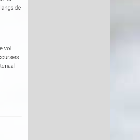
 langs de
e vol
xcursies
eriaal.