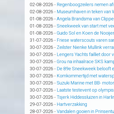
02-08-2026
-
Regenboogzeilers nemen af
02-08-2026
-
Museumhaven in teken van
01-08-2026
-
Angela Brandsma van Clippe
01-08-2026
-
Sneekweek van start met veel
01-08-2026
-
Guido Sol en Koen de Nooije
31-07-2026
-
Friese waterscouts varen s
30-07-2026
-
Zeilster Nienke Mullink verras
30-07-2026
-
Lengers Yachts failliet door
30-07-2026
-
Grou na inhaalrace SKS kam
30-07-2026
-
De 89e Sneekweek belooft e
30-07-2026
-
Komkommertijd met waterspo
30-07-2026
-
Suzuki Marine met BB- motor
30-07-2026
-
Laatste testevent op olympi
30-07-2026
-
Tsjerk Hiddessluizen in Har
29-07-2026
-
Hartverzakking
28-07-2026
-
Vandalen gooien in Prinsent