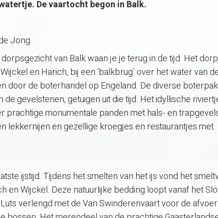
atertje. De vaartocht begon in Balk.
-de Jong.
rpsgezicht van Balk waan je je terug in de tijd. Het dorp
ijckel en Harich, bij een ‘balkbrug’ over het water van de
en door de boterhandel op Engeland. De diverse boterpa
 de gevelstenen, getuigen uit die tijd. Het idyllische riviert
 prachtige monumentale panden met hals- en trapgevels
 en lekkernijen en gezellige kroegjes en restaurantjes met
aatste ijstijd. Tijdens het smelten van het ijs vond het smelt
 en Wijckel. Deze natuurlijke bedding loopt vanaf het Sl
 Luts verlengd met de Van Swinderenvaart voor de afvoer
nde bossen. Het merendeel van de prachtige Gaasterlands