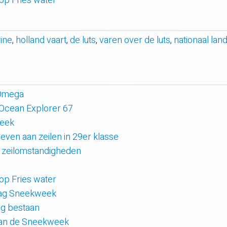
 op Fries water
ine
,
holland vaart
,
de luts
,
varen over de luts
,
nationaal la
 Omega
 Ocean Explorer 67
week
even aan zeilen in 29er klasse
 zeilomstandigheden
 op Fries water
 dag Sneekweek
rig bestaan
van de Sneekweek