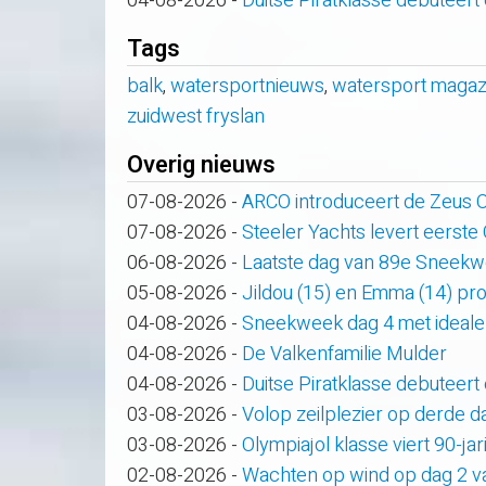
04-08-2026
-
Duitse Piratklasse debuteert
Tags
balk
,
watersportnieuws
,
watersport magaz
zuidwest fryslan
Overig nieuws
07-08-2026
-
ARCO introduceert de Zeus
07-08-2026
-
Steeler Yachts levert eerste
06-08-2026
-
Laatste dag van 89e Sneek
05-08-2026
-
Jildou (15) en Emma (14) pro
04-08-2026
-
Sneekweek dag 4 met ideale
04-08-2026
-
De Valkenfamilie Mulder
04-08-2026
-
Duitse Piratklasse debuteert
03-08-2026
-
Volop zeilplezier op derde
03-08-2026
-
Olympiajol klasse viert 90-ja
02-08-2026
-
Wachten op wind op dag 2 