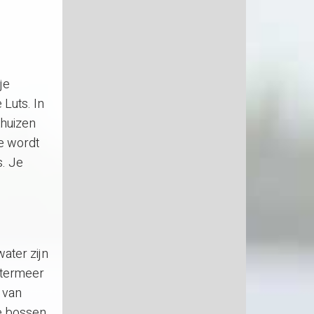
je
 Luts. In
khuizen
je wordt
. Je
water zijn
otermeer
 van
e bossen