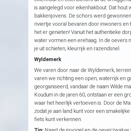
is aangelegd voor eikenhakbout. Dat hout 
bakkerijovens. De schors werd gewonnen vo
riviertje vooral bevaren door inwoners en t
het er genieten! Vanuit het authentieke do
water vormen een erehaag. In de oevers mak
je uit schieten, kleurrijk en razendsnel.
Wyldemerk
We varen door naar de Wyldemerk, terrein
varen we richting een open, waterrijk en
georganiseerd, vandaar de naam Wilde mar
Koudum in de jaren 60, ontstaan er een gr
waar het heerlijk vertoeven is. Door de M
zodat je aan land kunt voor een smakelijke
fiets kunt verkennen.
Tip:
Naast de ijsvogel en de oeverzwaluw vo