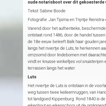
oude notarisboot over dit gekoesterde w
Tekst: Sabine Boode
Fotografie: Jan Tijsma en Trijntje Rienstra
Varend door het authentieke, beschermde do
ontstaat rond 1486, door de handel tussen W
de 18e eeuw beleeft Balk haar gouden jar
langs het riviertje de Luts, te herkennen aan
omzoomd door lindebomen met daarachter
vindt er knusse winkeltjes vol snuisterijen
terrassen langs het water.
Luts
Het riviertje de Luts is ontstaan in de voorl
weg tussen twee keileemruggen, van Harich
tot landgoed Kippenburg. Rond 1840 is de
eikenhout en eikenschors uit de omligge