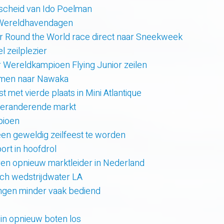
scheid van Ido Poelman
 Wereldhavendagen
r Round the World race direct naar Sneekweek
 zeilplezier
r Wereldkampioen Flying Junior zeilen
amen naar Nawaka
t met vierde plaats in Mini Atlantique
 veranderende markt
pioen
en geweldig zeilfeest te worden
rt in hoofdrol
en opnieuw marktleider in Nederland
sch wedstrijdwater LA
lingen minder vaak bediend
uin opnieuw boten los