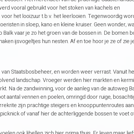
werd vooral gebruikt voor het stoken van kachels en
or het looizuur t.b.v. het leerlooien. Tegenwoordig word
oeristen in sloep, kano en kleine kruiser. Geen wonder, wa
rp Balk vaar je zo het groen van de bossen in. De bomen 
en ijsvogeltjes hun nesten. Af en toe hoor je ze of zie j
 van Staatsbosbeheer, en worden weer verrast. Vanuit he
 golvend landschap. Vroeger werden hier markten en kerm
kt. Na de zandwinning, voor de aanleg van de autoweg Ba
oot aantal vennen en poelen, omringd door ruige, bosachti
arrekrite zijn prachtige steigers en knooppuntenroutes aa
 picknick of vanaf hier de achterliggende bossen te voet o
elen ook libellen zich hier prima thuis. Er leven maar lief