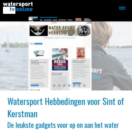
Zeilen
Motorboot-sloep
Adverteren
Redactie
Home
Contact
Bellen
Zoeken
●
●
●
●
●
●
●
●
Watersport Hebbedingen voor Sint of
Kerstman
De leukste gadgets voor op en aan het water