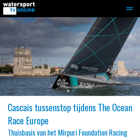
Zeilen
Motorboot-sloep
Adverteren
Redactie
Home
Contact
Bellen
Zoeken
●
●
Cascais tussenstop tijdens The Ocean
Race Europe
Thuisbasis van het Mirpuri Foundation Racing