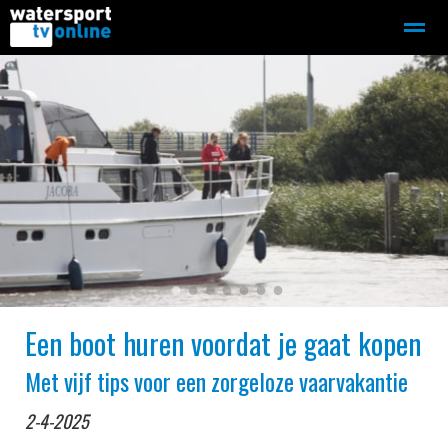
Zeilen
Motorboot-sloep
Adverteren
Redactie
Home
Contact
Bellen
Zoeken
●
●
●
●
●
●
●
Een boot huren voordat je gaat kopen
Met vijf tips voor een zorgeloze vaarvakantie
2-4-2025