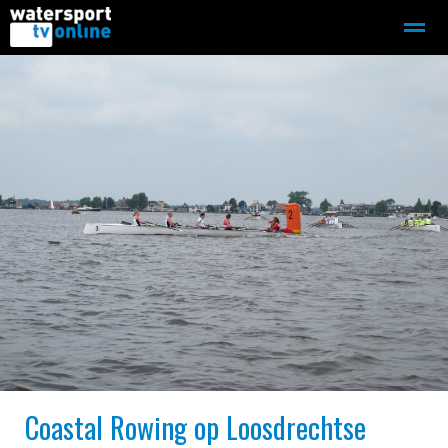
Zeilen
Motorboot-sloep
Adverteren
Redactie
Home
Contact
Bellen
Zoeken
Coastal Rowing op Loosdrechtse