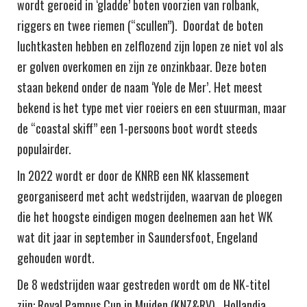
wordt geroeid in ‘gladde’ boten voorzien van rolbank,
riggers en twee riemen (“scullen”). Doordat de boten
luchtkasten hebben en zelflozend zijn lopen ze niet vol als
er golven overkomen en zijn ze onzinkbaar. Deze boten
staan bekend onder de naam ‘Yole de Mer’. Het meest
bekend is het type met vier roeiers en een stuurman, maar
de “coastal skiff” een 1-persoons boot wordt steeds
populairder.
In 2022 wordt er door de KNRB een NK klassement
georganiseerd met acht wedstrijden, waarvan de ploegen
die het hoogste eindigen mogen deelnemen aan het WK
wat dit jaar in september in Saundersfoot, Engeland
gehouden wordt.
De 8 wedstrijden waar gestreden wordt om de NK-titel
zijn: Royal Pampus Cup in Muiden (KNZ&RV), Hollandia