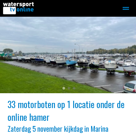
Zeilen
Motorboot-sloep
Adverteren
Redactie
Home
Contact
Bellen
Zoeken
●
●
●
33 motorboten op 1 locatie onder de
online hamer
Zaterdag 5 november kijkdag in Marina