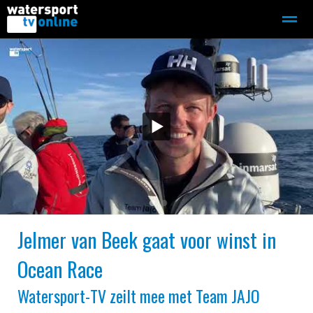
Zeilen
Motorboot-sloep
Adverteren
Redactie
Home
Contact
Bellen
Zoeken
●
●
Jelmer van Beek gaat voor winst in
Ocean Race
Watersport-TV zeilt mee met Team JAJO