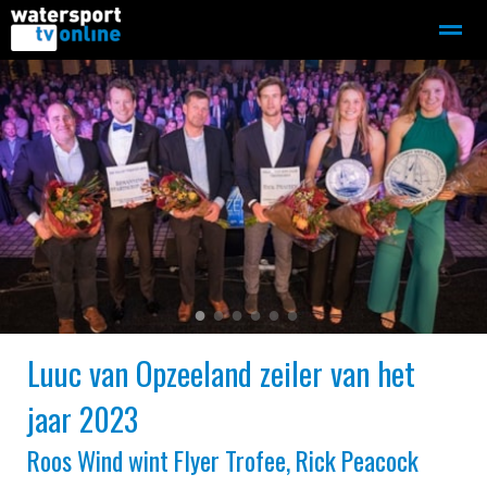
Zeilen
Motorboot-sloep
Adverteren
Redactie
Home
Contact
Bellen
Zoeken
●
●
●
●
●
●
Luuc van Opzeeland zeiler van het
jaar 2023
Roos Wind wint Flyer Trofee, Rick Peacock