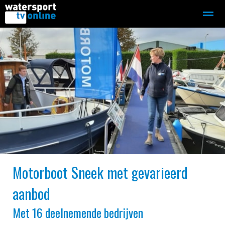
Zeilen
Motorboot-sloep
Adverteren
Redactie
Home
Contact
Bellen
Zoeken
●
●
Motorboot Sneek met gevarieerd
aanbod
Met 16 deelnemende bedrijven