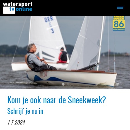
Zeilen
Motorboot-sloep
Adverteren
Redactie
Home
Contact
Bellen
Zoeken
●
●
Kom je ook naar de Sneekweek?
Schrijf je nu in
1-7-2024