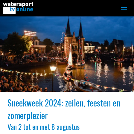
Zeilen
Motorboot-sloep
Adverteren
Redactie
Home
Contact
Bellen
Zoeken
●
●
●
●
Sneekweek 2024: zeilen, feesten en
zomerplezier
Van 2 tot en met 8 augustus