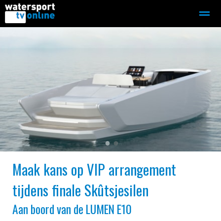
Zeilen
Motorboot-sloep
Adverteren
Redactie
Home
Contact
Bellen
Zoeken
●
●
Maak kans op VIP arrangement
tijdens finale Skûtsjesilen
Aan boord van de LUMEN E10