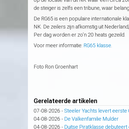
op de locatie van dit NK waar een circa 20
de steiger is zelfs een tribune, waar bela
De RG65 is een populaire internationale kla
NK. De zeilers zijn afkomstig uit Nederland,
Per dag worden er zo’n 20 heats gezeild.
Voor meer informatie:
RG65 klasse
.
Foto Ron Groenhart
Gerelateerde artikelen
07-08-2026
-
Steeler Yachts levert eerste
04-08-2026
-
De Valkenfamilie Mulder
04-08-2026
-
Duitse Piratklasse debuteert