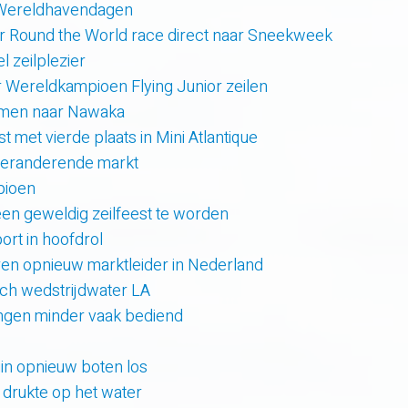
 Wereldhavendagen
r Round the World race direct naar Sneekweek
 zeilplezier
r Wereldkampioen Flying Junior zeilen
amen naar Nawaka
t met vierde plaats in Mini Atlantique
 veranderende markt
pioen
en geweldig zeilfeest te worden
rt in hoofdrol
en opnieuw marktleider in Nederland
sch wedstrijdwater LA
lingen minder vaak bediend
uin opnieuw boten los
e drukte op het water