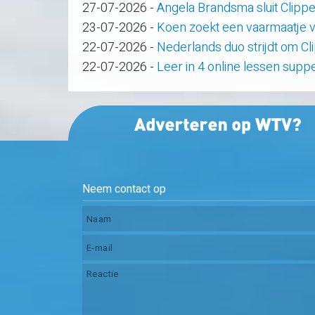
27-07-2026
-
Angela Brandsma sluit Clipp
23-07-2026
-
Koen zoekt een vaarmaatje v
22-07-2026
-
Nederlands duo strijdt om C
22-07-2026
-
Leer in 4 online lessen supp
Neem contact op