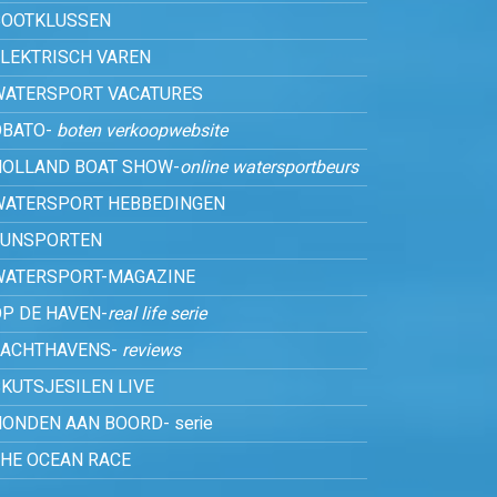
BOOTKLUSSEN
ELEKTRISCH VAREN
WATERSPORT VACATURES
OBATO-
boten verkoopwebsite
HOLLAND BOAT SHOW-
online watersportbeurs
WATERSPORT HEBBEDINGEN
FUNSPORTEN
WATERSPORT-MAGAZINE
P DE HAVEN-
real life serie
JACHTHAVENS-
reviews
KUTSJESILEN LIVE
ONDEN AAN BOORD- serie
THE OCEAN RACE