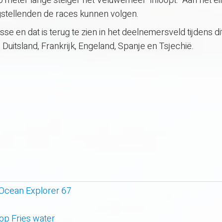
0 meter lange steiger het Veluwemeer ’inloopt.’ Aan het e
ngstellenden de races kunnen volgen.
sse en dat is terug te zien in het deelnemersveld tijdens d
 Duitsland, Frankrijk, Engeland, Spanje en Tsjechië.
 Ocean Explorer 67
 op Fries water