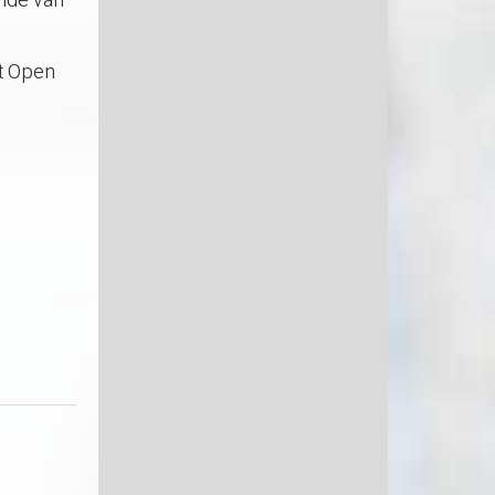
inde van
it Open