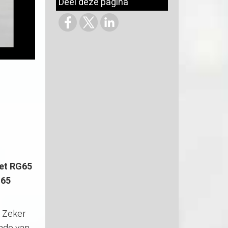
Deel deze pagina
het RG65
 65
. Zeker