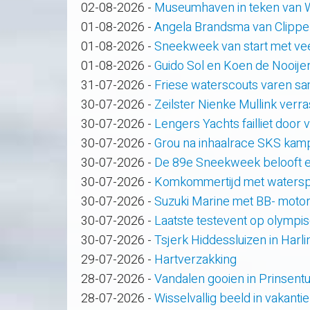
02-08-2026
-
Museumhaven in teken van
01-08-2026
-
Angela Brandsma van Clippe
01-08-2026
-
Sneekweek van start met veel
01-08-2026
-
Guido Sol en Koen de Nooije
31-07-2026
-
Friese waterscouts varen s
30-07-2026
-
Zeilster Nienke Mullink verras
30-07-2026
-
Lengers Yachts failliet door
30-07-2026
-
Grou na inhaalrace SKS kam
30-07-2026
-
De 89e Sneekweek belooft e
30-07-2026
-
Komkommertijd met waterspo
30-07-2026
-
Suzuki Marine met BB- motor
30-07-2026
-
Laatste testevent op olympi
30-07-2026
-
Tsjerk Hiddessluizen in Har
29-07-2026
-
Hartverzakking
28-07-2026
-
Vandalen gooien in Prinsent
28-07-2026
-
Wisselvallig beeld in vakanti