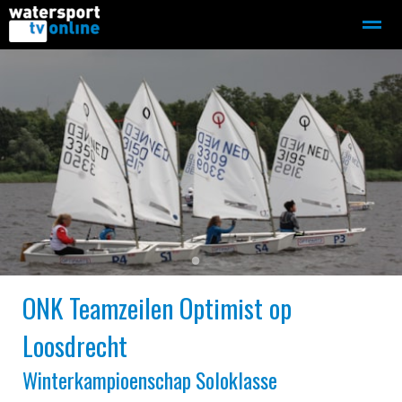
Zeilen
Motorboot-sloep
Adverteren
Redactie
Home
Contact
Bellen
Zoeken
●
●
ONK Teamzeilen Optimist op
Loosdrecht
Winterkampioenschap Soloklasse