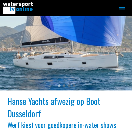
Zeilen
Motorboot-sloep
Adverteren
Redactie
Home
Contact
Bellen
Zoeken
●
●
●
●
Hanse Yachts afwezig op Boot
Dusseldorf
Werf kiest voor goedkopere in-water shows