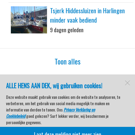
Tsjerk Hiddessluizen in Harlingen
minder vaak bediend
9 dagen geleden
Toon alles
ALLE HENS AAN DEK, wij gebruiken cookies!
watersport-tv
Lemmer
Deze website maakt gebruik van cookies om de website te analyseren, te
verbeteren, om het gebruik van social media mogelijk te maken en
informatie van derden te tonen. Ons
Privacy Verklaring en
Cookiebeleid
goed gelezen? Surf lekker verder, wij beschermen je
Open desktopversie
persoonlijke gegevens.
Laat deze melding niet meer zien
Veel kijkplezier met Watersport TV Beleving & Nieuws!