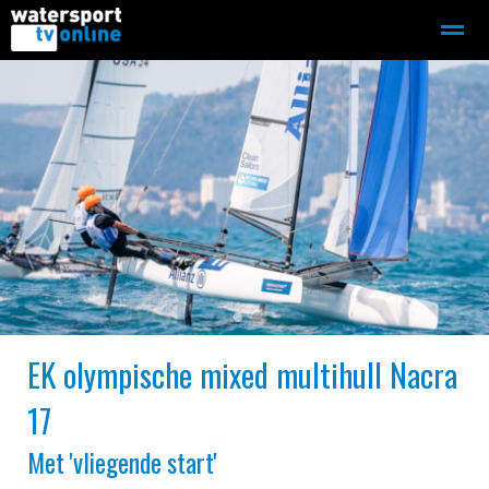
Zeilen
Motorboot-sloep
Adverteren
Redactie
Home
Contact
Bellen
Zoeken
●
●
EK olympische mixed multihull Nacra
17
Met 'vliegende start'