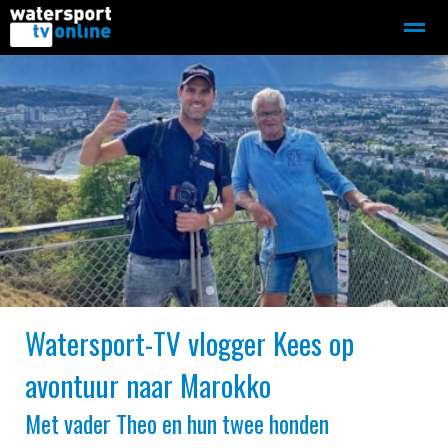
Zeilen
Motorboot-sloep
Adverteren
Redactie
Home
Contact
Bellen
Zoeken
●
●
●
Watersport-TV vlogger Kees op
avontuur naar Marokko
Met vader Theo en hun twee honden