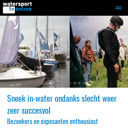
Zeilen
Motorboot-sloep
Adverteren
Redactie
Home
Contact
Bellen
Zoeken
●
●
●
●
●
●
●
●
●
Sneek in-water ondanks slecht weer
zeer succesvol
Bezoekers en exposanten enthousiast