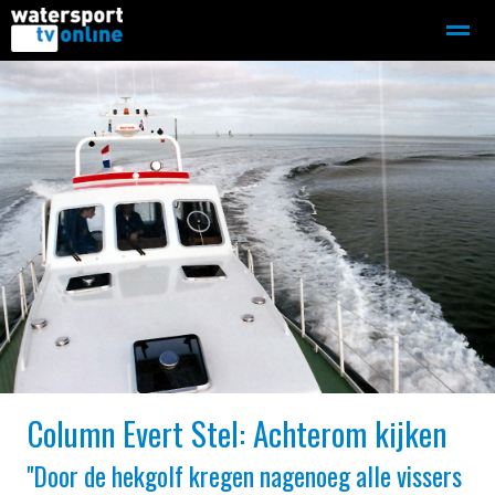
Zeilen
Motorboot-sloep
Adverteren
Redactie
Home
Contact
Bellen
Zoeken
Column Evert Stel: Achterom kijken
''Door de hekgolf kregen nagenoeg alle vissers