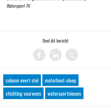
Watersport-TV.
Deel dit bericht
column evert stel
motorboot-sloep
stichting vaarwens
watersportnieuws