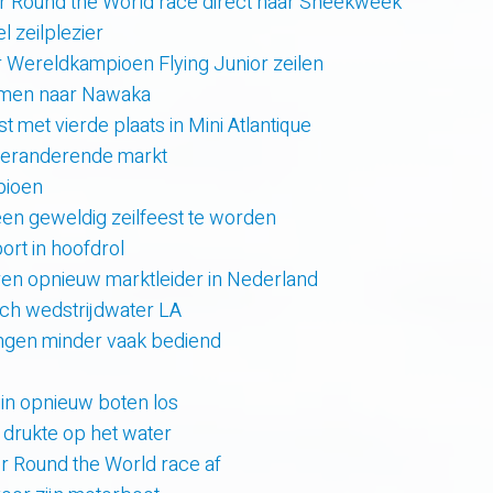
r Round the World race direct naar Sneekweek
 zeilplezier
r Wereldkampioen Flying Junior zeilen
amen naar Nawaka
t met vierde plaats in Mini Atlantique
 veranderende markt
pioen
en geweldig zeilfeest te worden
rt in hoofdrol
en opnieuw marktleider in Nederland
sch wedstrijdwater LA
lingen minder vaak bediend
uin opnieuw boten los
e drukte op het water
er Round the World race af