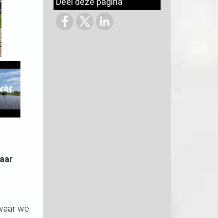
Deel deze pagina
aar
 waar we