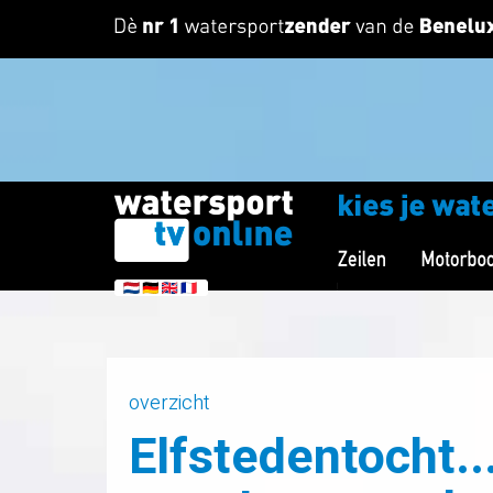
overzicht
Elfstedentocht.