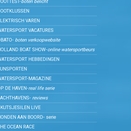
OOTTEST-
boten belicht
BOOTKLUSSEN
ELEKTRISCH VAREN
WATERSPORT VACATURES
OBATO-
boten verkoopwebsite
HOLLAND BOAT SHOW-
online watersportbeurs
WATERSPORT HEBBEDINGEN
FUNSPORTEN
WATERSPORT-MAGAZINE
P DE HAVEN-
real life serie
JACHTHAVENS-
reviews
KUTSJESILEN LIVE
ONDEN AAN BOORD- serie
THE OCEAN RACE