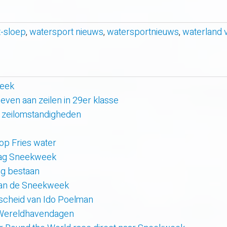
-sloep
,
watersport nieuws
,
watersportnieuws
,
waterland 
week
even aan zeilen in 29er klasse
 zeilomstandigheden
 op Fries water
 dag Sneekweek
rig bestaan
van de Sneekweek
scheid van Ido Poelman
 Wereldhavendagen