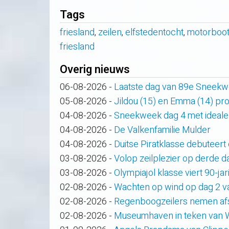
Tags
friesland
,
zeilen
,
elfstedentocht
,
motorboot
friesland
Overig nieuws
06-08-2026
-
Laatste dag van 89e Sneek
05-08-2026
-
Jildou (15) en Emma (14) pro
04-08-2026
-
Sneekweek dag 4 met ideale
04-08-2026
-
De Valkenfamilie Mulder
04-08-2026
-
Duitse Piratklasse debuteert
03-08-2026
-
Volop zeilplezier op derde
03-08-2026
-
Olympiajol klasse viert 90-ja
02-08-2026
-
Wachten op wind op dag 2 
02-08-2026
-
Regenboogzeilers nemen af
02-08-2026
-
Museumhaven in teken van