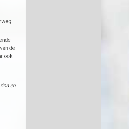
erweg
lende
 van de
ar ook
rina en