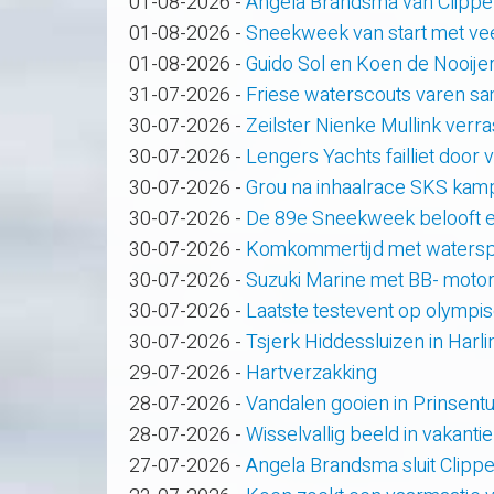
01-08-2026
-
Angela Brandsma van Clippe
01-08-2026
-
Sneekweek van start met veel
01-08-2026
-
Guido Sol en Koen de Nooije
31-07-2026
-
Friese waterscouts varen s
30-07-2026
-
Zeilster Nienke Mullink verras
30-07-2026
-
Lengers Yachts failliet door
30-07-2026
-
Grou na inhaalrace SKS kam
30-07-2026
-
De 89e Sneekweek belooft e
30-07-2026
-
Komkommertijd met waterspo
30-07-2026
-
Suzuki Marine met BB- motor
30-07-2026
-
Laatste testevent op olympi
30-07-2026
-
Tsjerk Hiddessluizen in Har
29-07-2026
-
Hartverzakking
28-07-2026
-
Vandalen gooien in Prinsent
28-07-2026
-
Wisselvallig beeld in vakanti
27-07-2026
-
Angela Brandsma sluit Clipp