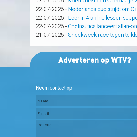
23-07-2026
-
Koen zoekt een vaarmaatje v
22-07-2026
-
Nederlands duo strijdt om C
22-07-2026
-
Leer in 4 online lessen supp
22-07-2026
-
Coolnautics lanceert all-in-o
21-07-2026
-
Sneekweek race tegen te kl
Neem contact op