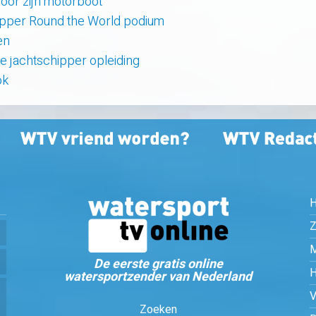
oor zijn motorboot
lipper Round the World podium
en
ne jachtschipper opleiding
ok
Z
De eerste gratis online
watersportzender van Nederland
Zoeken