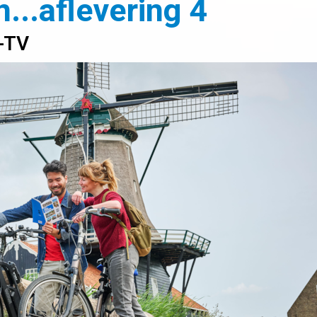
...aflevering 4
-TV