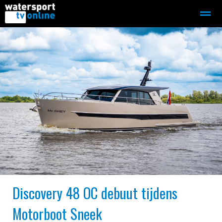
Zeilen
Motorboot-sloep
Adverteren
Redactie
Home
Contact
Bellen
Zoeken
Discovery 48 OC debuut tijdens
Motorboot Sneek