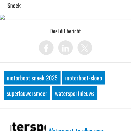
Sneek
Deel dit bericht
motorboot sneek 2025
motorboot-sloep
superlauwersmeer
watersportnieuws
Watersport-tv-alles-over-