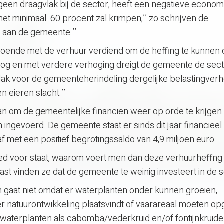
geen draagvlak bij de sector, heeft een negatieve econo
et minimaal 60 procent zal krimpen,’’ zo schrijven de
 aan de gemeente.’’
oende met de verhuur verdiend om de heffing te kunnen 
 hoog en met verdere verhoging dreigt de gemeente de sect
vlak voor de gemeenteherindeling dergelijke belastingver
n eieren slacht.’’
lan om de gemeentelijke financiën weer op orde te krijgen.
n ingevoerd. De gemeente staat er sinds dit jaar financiee
f met een positief begrotingssaldo van 4,9 miljoen euro.
d voor staat, waarom voert men dan deze verhuurheffng is
st vinden ze dat de gemeente te weinig investeert in de 
 gaat niet omdat er waterplanten onder kunnen groeien,
r natuurontwikkeling plaatsvindt of vaarareaal moeten o
waterplanten als cabomba/vederkruid en/of fontijnkruide