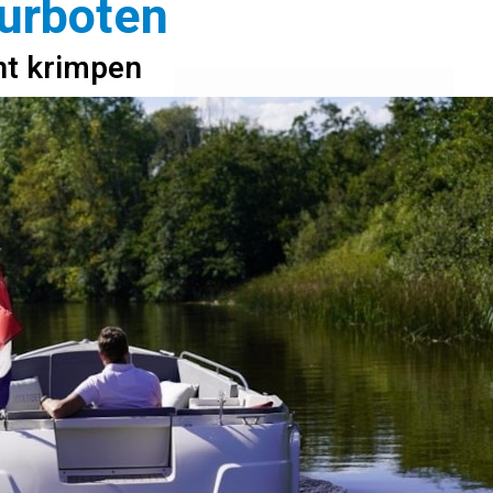
uurboten
nt krimpen