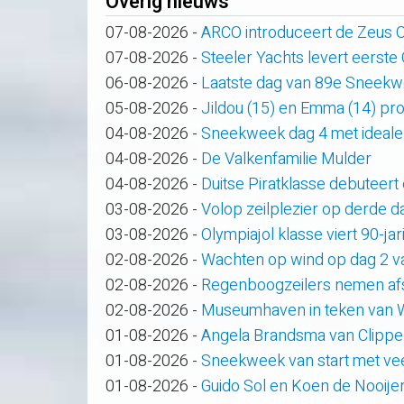
Overig nieuws
07-08-2026
-
ARCO introduceert de Zeus
07-08-2026
-
Steeler Yachts levert eerste
06-08-2026
-
Laatste dag van 89e Sneek
05-08-2026
-
Jildou (15) en Emma (14) pro
04-08-2026
-
Sneekweek dag 4 met ideale
04-08-2026
-
De Valkenfamilie Mulder
04-08-2026
-
Duitse Piratklasse debuteert
03-08-2026
-
Volop zeilplezier op derde
03-08-2026
-
Olympiajol klasse viert 90-ja
02-08-2026
-
Wachten op wind op dag 2 
02-08-2026
-
Regenboogzeilers nemen af
02-08-2026
-
Museumhaven in teken van
01-08-2026
-
Angela Brandsma van Clippe
01-08-2026
-
Sneekweek van start met veel
01-08-2026
-
Guido Sol en Koen de Nooije