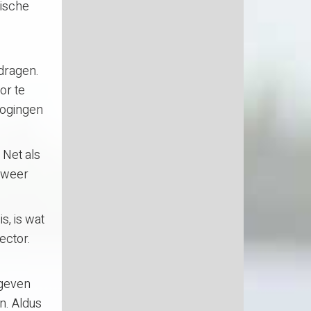
mische
dragen.
or te
hogingen
 Net als
l weer
, is wat
sector.
pgeven
n. Aldus