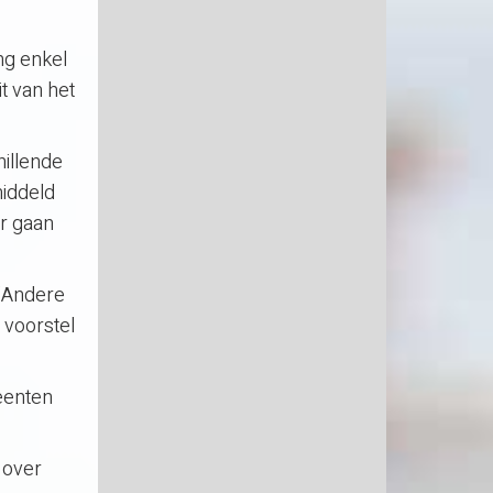
ng enkel
t van het
illende
middeld
or gaan
’’Andere
 voorstel
eenten
 over