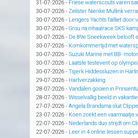
31-07-2026
-
Friese waterscouts varen s
30-07-2026
-
Zeilster Nienke Mullink verras
30-07-2026
-
Lengers Yachts failliet door
30-07-2026
-
Grou na inhaalrace SKS kam
30-07-2026
-
De 89e Sneekweek belooft e
30-07-2026
-
Komkommertijd met waterspo
30-07-2026
-
Suzuki Marine met BB- motor
30-07-2026
-
Laatste testevent op olympi
30-07-2026
-
Tsjerk Hiddessluizen in Har
29-07-2026
-
Hartverzakking
28-07-2026
-
Vandalen gooien in Prinsent
28-07-2026
-
Wisselvallig beeld in vakanti
27-07-2026
-
Angela Brandsma sluit Clipp
23-07-2026
-
Koen zoekt een vaarmaatje v
22-07-2026
-
Nederlands duo strijdt om C
22-07-2026
-
Leer in 4 online lessen supp