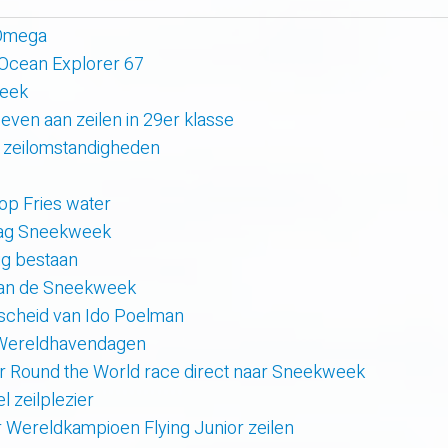
 Omega
 Ocean Explorer 67
week
even aan zeilen in 29er klasse
 zeilomstandigheden
 op Fries water
 dag Sneekweek
rig bestaan
van de Sneekweek
scheid van Ido Poelman
 Wereldhavendagen
r Round the World race direct naar Sneekweek
 zeilplezier
r Wereldkampioen Flying Junior zeilen