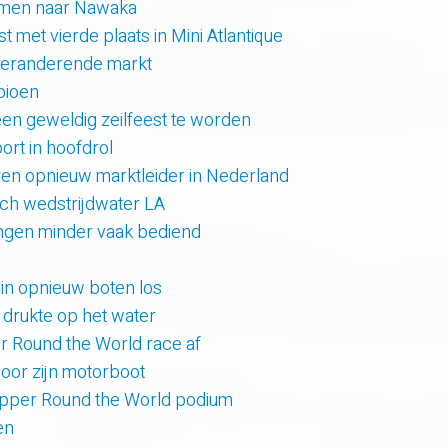
amen naar Nawaka
t met vierde plaats in Mini Atlantique
 veranderende markt
pioen
en geweldig zeilfeest te worden
rt in hoofdrol
en opnieuw marktleider in Nederland
sch wedstrijdwater LA
lingen minder vaak bediend
uin opnieuw boten los
e drukte op het water
er Round the World race af
oor zijn motorboot
lipper Round the World podium
en