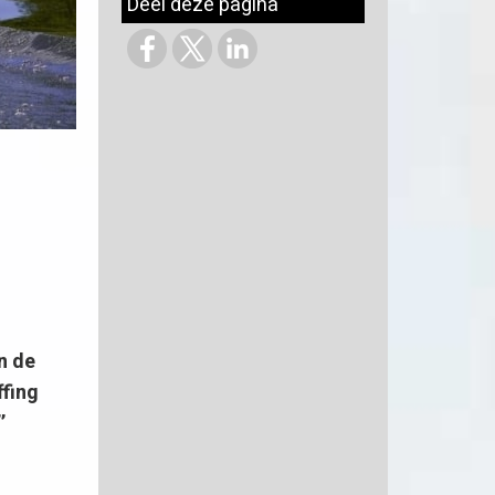
Deel deze pagina
n de
fing
’