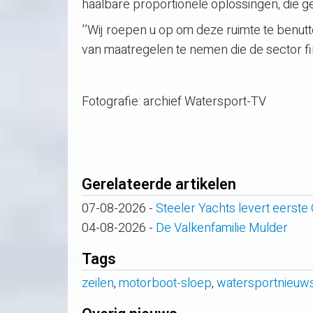
haalbare proportionele oplossingen, die
’’Wij roepen u op om deze ruimte te benut
van maatregelen te nemen die de sector fina
Fotografie: archief Watersport-TV
Gerelateerde artikelen
07-08-2026
-
Steeler Yachts levert eerste
04-08-2026
-
De Valkenfamilie Mulder
Tags
zeilen
,
motorboot-sloep
,
watersportnieuw