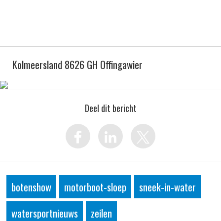
Kolmeersland 8626 GH Offingawier
Deel dit bericht
botenshow
motorboot-sloep
sneek-in-water
watersportnieuws
zeilen