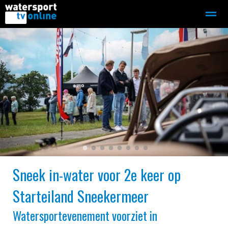
Zeilen
Motorboot-sloep
Adverteren
Redactie
Home
Contact
Bellen
Zoeken
●
●
●
●
●
●
●
●
Sneek in-water voor 2e keer op
Starteiland Sneekermeer
Watersportevenement voorziet in