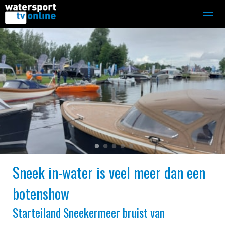
Zeilen
Motorboot-sloep
Adverteren
Redactie
Home
Contact
Bellen
Zoeken
●
●
●
●
●
Sneek in-water is veel meer dan een
botenshow
Starteiland Sneekermeer bruist van