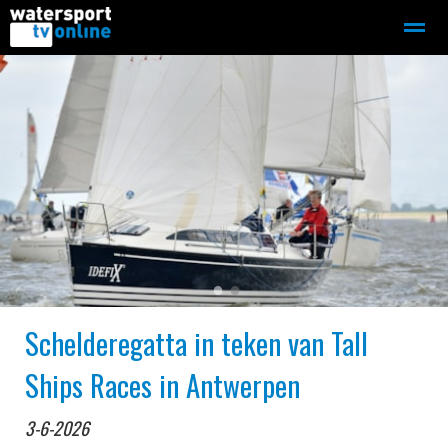
Zeilen
Motorboot-sloep
Adverteren
Redactie
Home
Contact
Bellen
Zoeken
●
●
Schelderegatta in teken van Tall
Ships Races in Antwerpen
3-6-2026