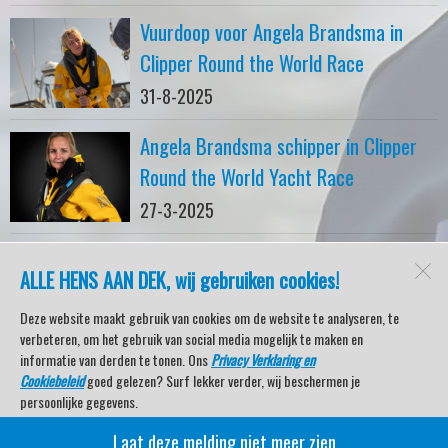
Vuurdoop voor Angela Brandsma in
Clipper Round the World Race
31-8-2025
Angela Brandsma schipper in Clipper
Round the World Yacht Race
27-3-2025
ALLE HENS AAN DEK, wij gebruiken cookies!
watersport-tv
Lemmer
Deze website maakt gebruik van cookies om de website te analyseren, te
verbeteren, om het gebruik van social media mogelijk te maken en
informatie van derden te tonen. Ons
Privacy Verklaring en
Cookiebeleid
goed gelezen? Surf lekker verder, wij beschermen je
Open desktopversie
persoonlijke gegevens.
Laat deze melding niet meer zien
Veel kijkplezier met Watersport TV Beleving & Nieuws!
SdH Vormgeving |
Ziber DS4