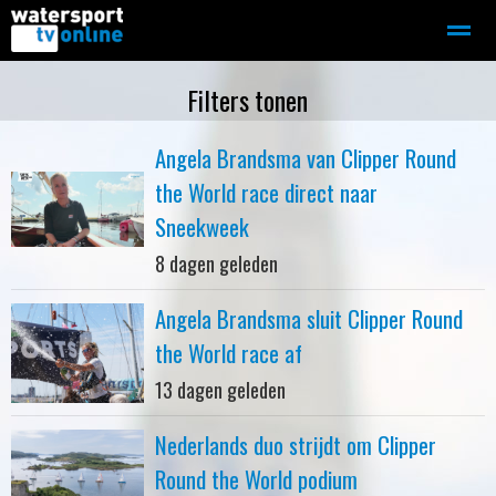
Zeilen
Motorboot-sloep
Adverteren
Redactie
Filters tonen
Angela Brandsma van Clipper Round
Home
Contact
Bellen
Zoeken
the World race direct naar
Sneekweek
8 dagen geleden
Angela Brandsma sluit Clipper Round
the World race af
13 dagen geleden
Nederlands duo strijdt om Clipper
Round the World podium