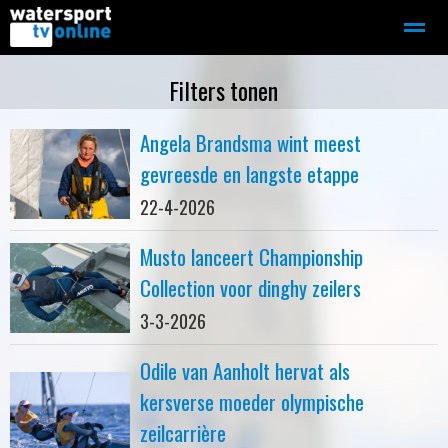
Zeilen
Motorboot-sloep
Adverteren
Redactie
Filters tonen
Angela Brandsma wint meest
Home
Contact
Bellen
Zoeken
gevreesde en langste etappe
22-4-2026
Musto lanceert Championship
Collection voor dinghy zeilers
3-3-2026
Odile van Aanholt hervat als
kersverse moeder olympische
zeilcarrière