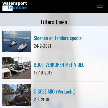
Zeilen
Motorboot-sloep
Adverteren
Redactie
Filters tonen
Sloepen en tenders special
Home
Contact
Bellen
Zoeken
24-2-2021
BOOT VERKOPEN MET VIDEO
16-10-2018
O SOLE MIO (Verkocht)
2-2-2018