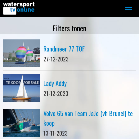
Zeilen
Motorboot-sloep
Adverteren
Redactie
Filters tonen
Randmeer 77 TOF
Home
Contact
Bellen
Zoeken
27-12-2023
Lady Addy
21-12-2023
Volvo 65 van Team JaJo (vh Brunel) te
koop
13-11-2023