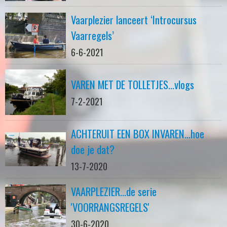
Vaarplezier lanceert ‘Introcursus
Vaarregels’
6-6-2021
VAREN MET DE TOLLETJES...vlogs
7-2-2021
ACHTERUIT EEN BOX INVAREN...hoe
doe je dat?
13-7-2020
VAARPLEZIER...de serie
'VOORRANGSREGELS'
30-6-2020