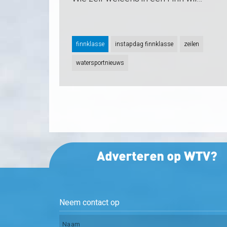
finnklasse
instapdag finnklasse
zeilen
watersportnieuws
Neem contact op