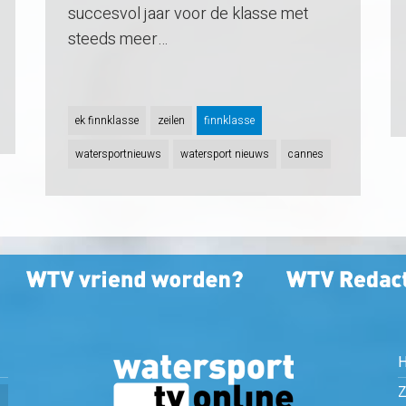
succesvol jaar voor de klasse met
steeds meer…
ek finnklasse
zeilen
finnklasse
watersportnieuws
watersport nieuws
cannes
Z