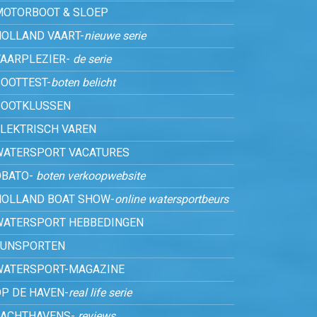
MOTORBOOT & SLOEP
HOLLAND VAART-
nieuwe serie
VAARPLEZIER-
de serie
OOTTEST-
boten belicht
BOOTKLUSSEN
ELEKTRISCH VAREN
WATERSPORT VACATURES
OBATO-
boten verkoopwebsite
HOLLAND BOAT SHOW-
online watersportbeurs
WATERSPORT HEBBEDINGEN
FUNSPORTEN
WATERSPORT-MAGAZINE
P DE HAVEN-
real life serie
JACHTHAVENS-
reviews