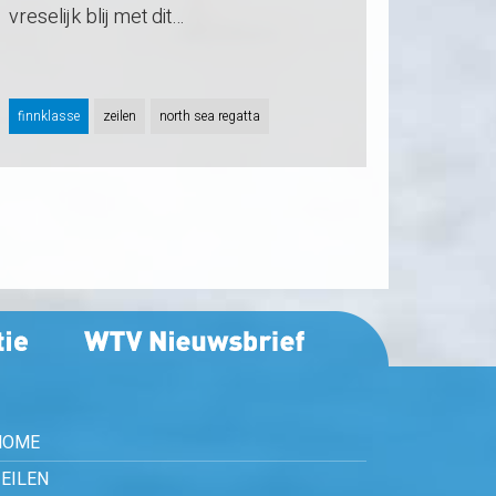
vreselijk blij met dit…
finnklasse
zeilen
north sea regatta
HOME
EILEN