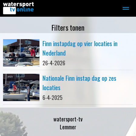
Zeilen
Motorboot-sloep
Adverteren
Redactie
Filters tonen
Finn instapdag op vier locaties in
Home
Contact
Bellen
Zoeken
Nederland
26-4-2026
Nationale Finn instap dag op zes
locaties
6-4-2025
watersport-tv
Lemmer