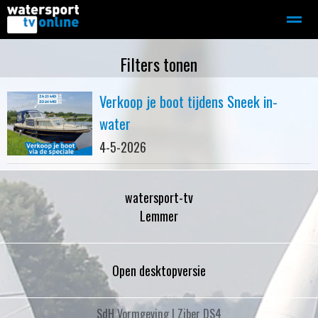
Zeilen
Motorboot-sloep
Adverteren
Redactie
Filters tonen
Verkoop je boot tijdens Sneek in-
Home
Contact
Bellen
Zoeken
water
4-5-2026
watersport-tv
Lemmer
Open desktopversie
SdH Vormgeving |
Ziber DS4