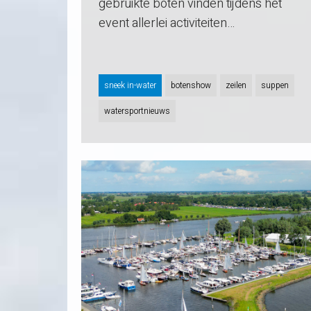
gebruikte boten vinden tijdens het
event allerlei activiteiten…
sneek in-water
botenshow
zeilen
suppen
watersportnieuws