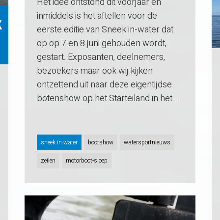
Het idee ontstond dit voorjaar en
inmiddels is het aftellen voor de
eerste editie van Sneek in-water dat
op op 7 en 8 juni gehouden wordt,
gestart. Exposanten, deelnemers,
bezoekers maar ook wij kijken
ontzettend uit naar deze eigentijdse
botenshow op het Starteiland in het…
sneek in-water
bootshow
watersportnieuws
zeilen
motorboot-sloep