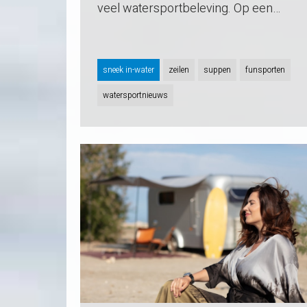
veel watersportbeleving. Op een…
sneek in-water
zeilen
suppen
funsporten
watersportnieuws