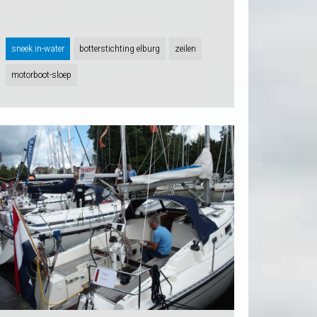
sneek in-water
botterstichting elburg
zeilen
motorboot-sloep