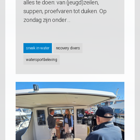
alles te doen: van (jeugd)zeilen,
suppen, proefvaren tot duiken. Op
zondag zijn onder…
sneek in-water
recovery divers
watersportbeleving