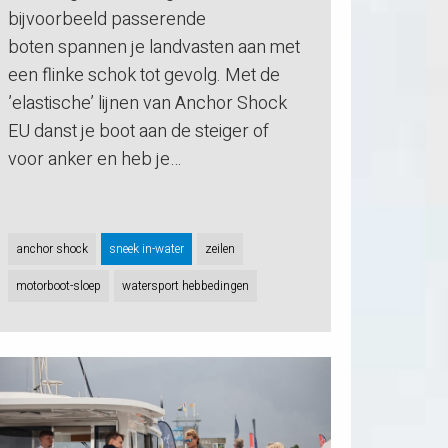
bijvoorbeeld passerende
boten spannen je landvasten aan met
een flinke schok tot gevolg. Met de
’elastische’ lijnen van Anchor Shock
EU danst je boot aan de steiger of
voor anker en heb je…
anchor shock
sneek in-water
zeilen
motorboot-sloep
watersport hebbedingen