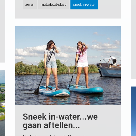
zeilen
motorboot-sloep
sneek in-water
Sneek in-water...we
gaan aftellen...