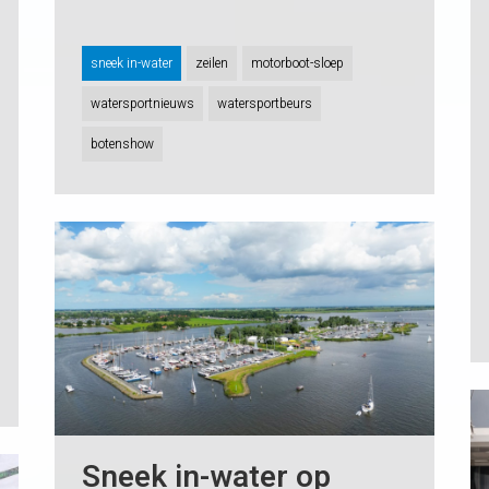
sneek in-water
zeilen
motorboot-sloep
watersportnieuws
watersportbeurs
botenshow
Sneek in-water op