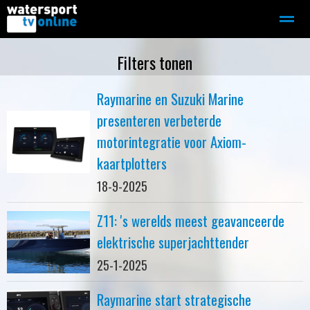
Zeilen
Motorboot-sloep
Adverteren
Redactie
Filters tonen
Raymarine en Suzuki Marine
Home
Contact
Bellen
Zoeken
presenteren verbeterde
motorintegratie voor Axiom-
kaartplotters
18-9-2025
Z11: 's werelds meest geavanceerde
elektrische superjachttender
25-1-2025
Raymarine start strategische