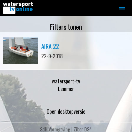
Zeilen
Motorboot-sloep
Adverteren
Redactie
Filters tonen
AIRA 22
Home
Contact
Bellen
Zoeken
22-9-2018
watersport-tv
Lemmer
Open desktopversie
SdH Vormgeving |
Ziber DS4