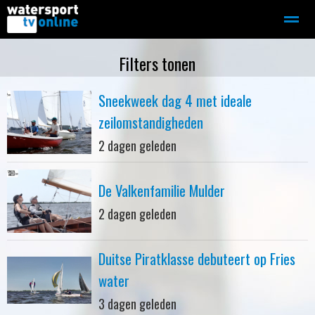
Zeilen
Motorboot-sloep
Adverteren
Redactie
Filters tonen
Sneekweek dag 4 met ideale
Home
Contact
Bellen
Zoeken
zeilomstandigheden
2 dagen geleden
De Valkenfamilie Mulder
2 dagen geleden
Duitse Piratklasse debuteert op Fries
water
3 dagen geleden