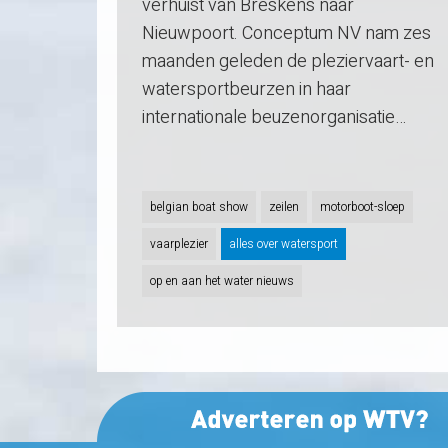
verhuist van Breskens naar
Nieuwpoort. Conceptum NV nam zes
maanden geleden de pleziervaart- en
watersportbeurzen in haar
internationale beuzenorganisatie…
belgian boat show
zeilen
motorboot-sloep
vaarplezier
alles over watersport
op en aan het water nieuws