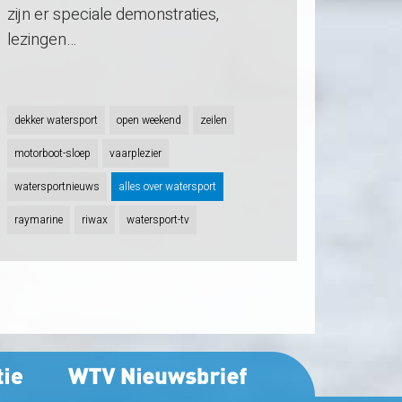
zijn er speciale demonstraties,
lezingen…
dekker watersport
open weekend
zeilen
motorboot-sloep
vaarplezier
watersportnieuws
alles over watersport
raymarine
riwax
watersport-tv