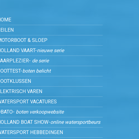
HOME
EILEN
MOTORBOOT & SLOEP
HOLLAND VAART-
nieuwe serie
VAARPLEZIER-
de serie
OOTTEST-
boten belicht
BOOTKLUSSEN
ELEKTRISCH VAREN
WATERSPORT VACATURES
OBATO-
boten verkoopwebsite
HOLLAND BOAT SHOW-
online watersportbeurs
WATERSPORT HEBBEDINGEN