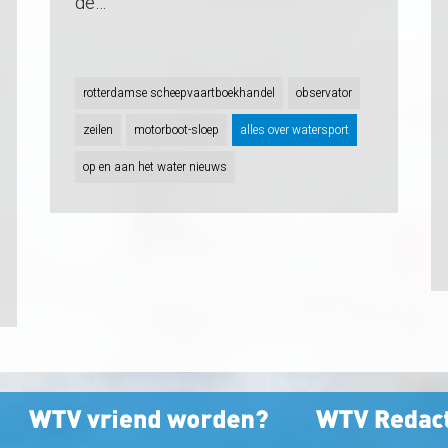
de…
rotterdamse scheepvaartboekhandel
observator
zeilen
motorboot-sloep
alles over watersport
op en aan het water nieuws