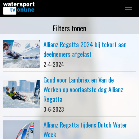
Zeilen
Motorboot-sloep
Adverteren
Redactie
Filters tonen
Allianz Regatta 2024 bij tekort aan
Home
Contact
Bellen
Zoeken
deelnemers afgelast
2-4-2024
Goud voor Lambriex en Van de
Werken op voorlaatste dag Allianz
Regatta
3-6-2023
Allianz Regatta tijdens Dutch Water
Week