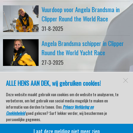
Vuurdoop voor Angela Brandsma in
Clipper Round the World Race
31-8-2025
Angela Brandsma schipper in Clipper
Round the World Yacht Race
27-3-2025
ALLE HENS AAN DEK, wij gebruiken cookies!
watersport-tv
Lemmer
Deze website maakt gebruik van cookies om de website te analyseren, te
verbeteren, om het gebruik van social media mogelijk te maken en
informatie van derden te tonen. Ons
Privacy Verklaring en
Cookiebeleid
goed gelezen? Surf lekker verder, wij beschermen je
Open desktopversie
persoonlijke gegevens.
Laat deze melding niet meer zien
Veel kijkplezier met Watersport TV Beleving & Nieuws!
SdH Vormgeving |
Ziber DS4