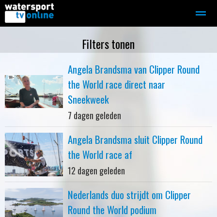
Zeilen
Motorboot-sloep
Adverteren
Redactie
Filters tonen
Angela Brandsma van Clipper Round
Home
Contact
Bellen
Zoeken
the World race direct naar
Sneekweek
7 dagen geleden
Angela Brandsma sluit Clipper Round
the World race af
12 dagen geleden
Nederlands duo strijdt om Clipper
Round the World podium