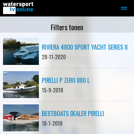
Zeilen
Motorboot-sloep
Adverteren
Redactie
Filters tonen
RIVIERA 4800 SPORT YACHT SERIES II
Home
Contact
Bellen
Zoeken
28-11-2020
PIRELLI P ZERO 880 L
15-9-2018
BESTBOATS DEALER PIRELLI
18-1-2018