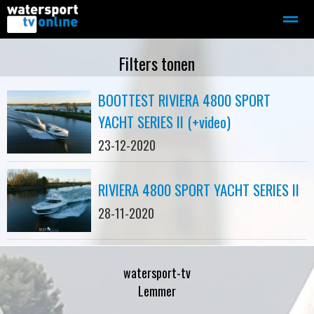
Zeilen
Motorboot-sloep
Adverteren
Redactie
Filters tonen
BOOTTEST RIVIERA 4800 SPORT
Home
Contact
Bellen
Zoeken
YACHT SERIES II (+video)
23-12-2020
RIVIERA 4800 SPORT YACHT SERIES II
28-11-2020
watersport-tv
Lemmer