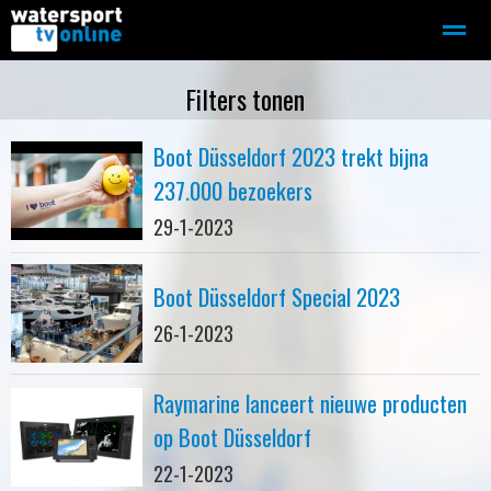
Zeilen
Motorboot-sloep
Adverteren
Redactie
Filters tonen
Boot Düsseldorf 2023 trekt bijna
Home
Contact
Bellen
Zoeken
237.000 bezoekers
29-1-2023
Boot Düsseldorf Special 2023
26-1-2023
Raymarine lanceert nieuwe producten
op Boot Düsseldorf
22-1-2023