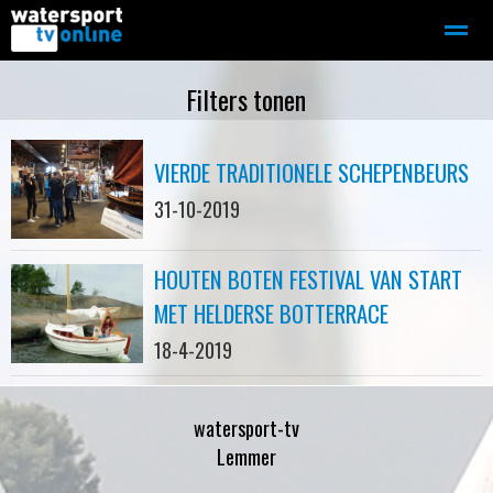
Zeilen
Motorboot-sloep
Adverteren
Redactie
Filters tonen
VIERDE TRADITIONELE SCHEPENBEURS
Home
Contact
Bellen
Zoeken
31-10-2019
HOUTEN BOTEN FESTIVAL VAN START
MET HELDERSE BOTTERRACE
18-4-2019
watersport-tv
Lemmer