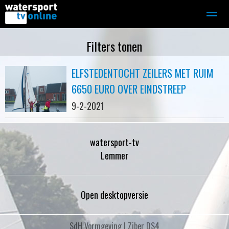
Zeilen
Motorboot-sloep
Adverteren
Redactie
Filters tonen
ELFSTEDENTOCHT ZEILERS MET RUIM
Home
Contact
Bellen
Zoeken
6650 EURO OVER EINDSTREEP
9-2-2021
watersport-tv
Lemmer
Open desktopversie
SdH Vormgeving |
Ziber DS4