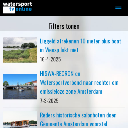
Zeilen
Motorboot-sloep
Adverteren
Redactie
Filters tonen
Liggeld afrekenen 10 meter plus boot
Home
Contact
Bellen
Zoeken
in Weesp lukt niet
16-4-2025
HISWA-RECRON en
Watersportverbond naar rechter om
emissieloze zone Amsterdam
7-3-2025
Reders historische salonboten doen
Gemeente Amsterdam voorstel