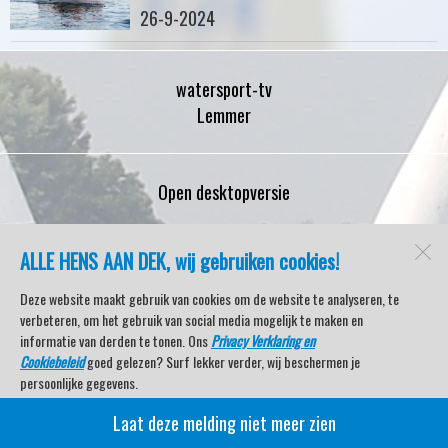
26-9-2024
watersport-tv
Lemmer
Open desktopversie
SdH Vormgeving |
Ziber DS4
ALLE HENS AAN DEK, wij gebruiken cookies!
Deze website maakt gebruik van cookies om de website te analyseren, te
verbeteren, om het gebruik van social media mogelijk te maken en
informatie van derden te tonen. Ons
Privacy Verklaring en
Cookiebeleid
goed gelezen? Surf lekker verder, wij beschermen je
persoonlijke gegevens.
Laat deze melding niet meer zien
Veel kijkplezier met Watersport TV Beleving & Nieuws!